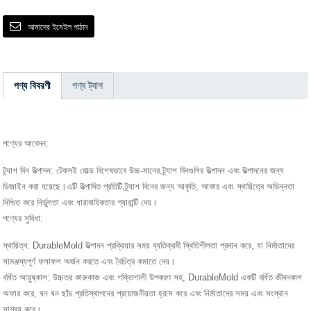
আমাদের ইমেইল পাঠান
পণ্য বিবরণী
পণ্য ট্যাগ
পণ্যের আবেদন:
ট্র্যাশ বিন উত্পাদন: টেকসই মোল্ড বিশেষভাবে উচ্চ-মানের ট্র্যাশ বিনগুলির উত্পাদন এবং উত্পাদনের জন্য
ডিজাইন করা হয়েছে।এটি উত্পাদিত প্রতিটি ট্র্যাশ বিনের জন্য আকৃতি, আকার এবং স্থায়িত্বে অভিন্নতা
নিশ্চিত করে নির্ভুলতা এবং ধারাবাহিকতার গ্যারান্টি দেয়।
পণ্যের সুবিধা:
স্থায়িত্ব: DurableMold উত্পাদন প্রক্রিয়ার সময় ব্যতিক্রমী স্থিতিশীলতা প্রদান করে, যা নির্মাতাদের
সামঞ্জস্যপূর্ণ ফলাফল অর্জন করতে এবং বৈচিত্র কমাতে দেয়।
বর্ধিত আয়ুষ্কাল: উচ্চতর কারুকাজ এবং শক্তিশালী উপকরণ সহ, DurableMold একটি বর্ধিত জীবনকাল
অফার করে, ঘন ঘন ছাঁচ প্রতিস্থাপনের প্রয়োজনীয়তা হ্রাস করে এবং নির্মাতাদের সময় এবং সংস্থান
সাশ্রয় করে।