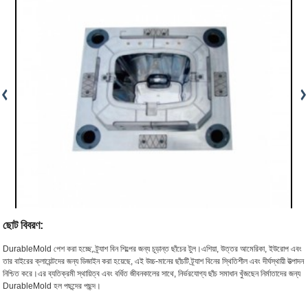
ছোট বিবরণ:
DurableMold পেশ করা হচ্ছে, ট্র্যাশ বিন শিল্পের জন্য চূড়ান্ত ছাঁচের টুল।এশিয়া, উত্তর আমেরিকা, ইউরোপ এবং
তার বাইরের ক্লায়েন্টদের জন্য ডিজাইন করা হয়েছে, এই উচ্চ-মানের ছাঁচটি ট্র্যাশ বিনের স্থিতিশীল এবং দীর্ঘস্থায়ী উত্পাদন
নিশ্চিত করে।এর ব্যতিক্রমী স্থায়িত্ব এবং বর্ধিত জীবনকালের সাথে, নির্ভরযোগ্য ছাঁচ সমাধান খুঁজছেন নির্মাতাদের জন্য
DurableMold হল পছন্দের পছন্দ।