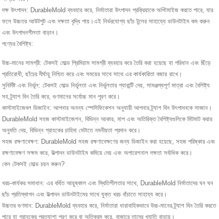
দক্ষ উৎপাদন: DurableMold ব্যবহার করে, নির্মাতারা উৎপাদন প্রক্রিয়াকে অপ্টিমাইজ করতে পারে, যার
ফলে উচ্চতর আউটপুট এবং দক্ষতা বৃদ্ধি পায়।এই নির্ভরযোগ্য ছাঁচ টুলের সাহায্যে ডাউনটাইম কম করুন
এবং উৎপাদনশীলতা বাড়ান।
পণ্যের বৈশিষ্ট্য:
উচ্চ-মানের সামগ্রী: টেকসই মোল্ড প্রিমিয়াম সামগ্রী ব্যবহার করে তৈরি করা হয়েছে যা পরিধান এবং ছিঁড়ে
প্রতিরোধী, ছাঁচের দীর্ঘায়ু নিশ্চিত করে এবং সময়ের সাথে সাথে এর কার্যকারিতা বজায় রাখে।
সুনির্দিষ্ট এবং নির্ভুল: টেকসই মোল্ড নির্ভুলতা এবং নির্ভুলতার গ্যারান্টি দেয়, সামঞ্জস্যপূর্ণ মাত্রা এবং বৈশিষ্ট্য
সহ ট্র্যাশ বিন তৈরি করে, গুণমানের সর্বোচ্চ মান পূরণ করে।
কাস্টমাইজেবল ডিজাইন: আপনার অনন্য স্পেসিফিকেশন অনুযায়ী আপনার ট্র্যাশ বিন উৎপাদনকে সাজান।
DurableMold সহজ কাস্টমাইজেশন, বিভিন্ন আকার, মাপ এবং অতিরিক্ত বৈশিষ্ট্যগুলিকে মিটমাট করার
অনুমতি দেয়, বিভিন্ন গ্রাহকের চাহিদা মেটাতে নমনীয়তা প্রদান করে।
সহজ রক্ষণাবেক্ষণ: DurableMold সহজ রক্ষণাবেক্ষণের জন্য ডিজাইন করা হয়েছে, সহজ পরিষ্কার এবং
রক্ষণাবেক্ষণ সক্ষম করে, উত্পাদন ডাউনটাইম কমিয়ে দেয় এবং অপারেশনাল দক্ষতা সর্বাধিক করে।
কেন টেকসই মোল্ড চয়ন করুন?
খরচ-কার্যকর সমাধান: এর বর্ধিত আয়ুষ্কাল এবং স্থিতিশীলতার সাথে, DurableMold নির্মাতাদের ঘন ঘন
ছাঁচ প্রতিস্থাপন এবং উত্পাদন ডাউনটাইমের সাথে যুক্ত খরচ বাঁচাতে সাহায্য করে।
উচ্চতর গুণমান: DurableMold ব্যবহার করে, নির্মাতারা ধারাবাহিকভাবে উচ্চ-মানের ট্র্যাশ বিন তৈরি করতে
পারে যা গ্রাহকের প্রত্যাশা পূরণ করে বা অতিক্রম করে, বাজারে তাদের খ্যাতি বাড়ায়।