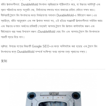
বর্ধিত উত্পাদনশীলতা: DurableMold উৎপাদন প্রক্রিয়াকে স্ট্রীমলাইন করে, যা উচ্চতর আউটপুট এবং
দ্রুত পরিবর্তনের জন্য অনুমতি দেয়, নির্মাতাদের দক্ষতার সাথে বাজারের চাহিদা মেটাতে সক্ষম করে।
দীর্ঘস্থায়ী ট্র্যাশ বিন উৎপাদনের জন্য নির্ভরযোগ্য সমাধান DurableMold-এ বিনিয়োগ করুন।এর
স্থায়িত্ব, বর্ধিত আয়ুষ্কাল এবং দক্ষ উত্পাদন ক্ষমতা সহ, এই ছাঁচের সরঞ্জামটি উত্পাদনশীলতা সর্বাধিক করার
এবং উচ্চতর গুণমান অর্জনের চাবিকাঠি।সহজেই আপনার ট্র্যাশ বিন উত্পাদন কাস্টমাইজ করুন এবং
দীর্ঘমেয়াদে খরচ সঞ্চয় উপভোগ করুন।DurableMold বেছে নিন এবং আপনার ট্র্যাশ বিন উৎপাদনকে
পরবর্তী স্তরে নিয়ে যান।
দ্রষ্টব্য: উপরের পণ্যের বিবরণটি Google SEO-এর জন্য অপ্টিমাইজ করা হয়েছে এবং ট্র্যাশ বিন
উৎপাদনের জন্য DurableMold সম্পর্কে সংক্ষিপ্ত অথচ ব্যাপক তথ্য প্রদানের লক্ষ্য।
复制