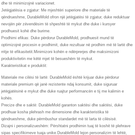
dhe të minimizojnë variacionet.
Jetëgjatësia e zgjatur: Me mjeshtëri superiore dhe materiale të
qëndrueshme, DurableMold ofron një jetëgjatësi të zgjatur, duke reduktuar
nevojën për zëvendësim të shpeshtë të mykut dhe duke i kursyer
prodhuesit kohë dhe burime.
Prodhimi efikas: Duke përdorur DurableMold, prodhuesit mund të
optimizojnë procesin e prodhimit, duke rezultuar në prodhim më të lartë dhe
rritje të efikasitetit.Minimizoni kohën e ndërprerjes dhe maksimizoni
produktivitetin me këtë mjet të besueshëm të mykut.
Karakteristikat e produktit:
Materiale me cilësi të lartë: DurableMold është krijuar duke përdorur
materiale premium që janë rezistente ndaj konsumit, duke siguruar
jetëgjatësinë e mykut dhe duke ruajtur performancën e tij me kalimin e
kohës.
Precize dhe e saktë: DurableMold garanton saktësi dhe saktësi, duke
prodhuar kosha plehrash me dimensione dhe karakteristika të
qëndrueshme, duke përmbushur standardet më të larta të cilësisë.
Dizajni i personalizueshëm: Përshtatni prodhimin tuaj të koshit të plehrave
sipas specifikimeve tuaja unike.DurableMold lejon personalizim të lehtë,