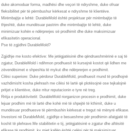
duke akomoduar forma, madhësi dhe veçori të ndryshme, duke ofruar
fleksibilitet për të përmbushur kërkesat e ndryshme të klientëve.
Mirëmbajtje e lehtë: DurableMold është projektuar për mirëmbajtje të
thjeshtë, duke mundësuar pastrim dhe mirëmbajtje të lehtë, duke
minimizuar kohën e ndërprerjes së prodhimit dhe duke maksimizuar
efikasitetin operacional.
Pse të zgjidhni DurableMold?
Zgjidhje me kosto efektive: Me jetëgjatësinë dhe qëndrueshmërinë e saj të
zgjatur, DurableMold i ndihmon prodhuesit të kursejnë kostot që lidhen me
zëvendësimet e shpeshta të mykut dhe ndërprerjen e prodhimit.
Cilësi superiore: Duke përdorur DurableMold, prodhuesit mund të prodhojnë
vazhdimisht kosha plehrash me cilësi të lartë që plotësojnë ose tejkalojnë
pritjet e klientëve, duke rritur reputacionin e tyre në treg.
Rritja e produktivitetit: DurableMold riorganizon procesin e prodhimit, duke
lejuar prodhim më të lartë dhe kohë më të shpejtë të kthimit, duke u
mundësuar prodhuesve të përmbushin kërkesat e tregut në mënyrë efikase.
Investoni në DurableMold, zgjidhje e besueshme për prodhimin afatgjatë të
koshit të plehrave.Me stabilitetin e tij, jetëgjatësinë e zgjatur dhe aftësitë
efikase të prodhimit, ky mjet kallëp është çelësi për të maksimizuar