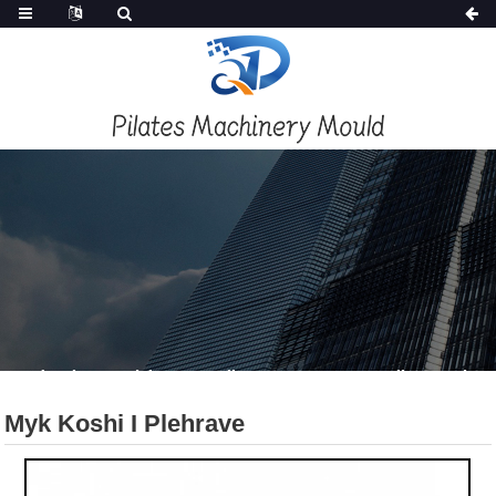
PRODUKTET
Shtëpi
Produktet
Kallëp I Dorës Së Dytë / Kallëp I Përdorur
Myk Koshi I Plehrave