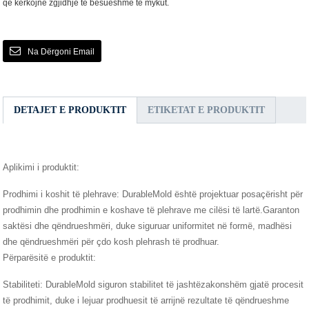
që kërkojnë zgjidhje të besueshme të mykut.
Na Dërgoni Email
DETAJET E PRODUKTIT
ETIKETAT E PRODUKTIT
Aplikimi i produktit:
Prodhimi i koshit të plehrave: DurableMold është projektuar posaçërisht për
prodhimin dhe prodhimin e koshave të plehrave me cilësi të lartë.Garanton
saktësi dhe qëndrueshmëri, duke siguruar uniformitet në formë, madhësi
dhe qëndrueshmëri për çdo kosh plehrash të prodhuar.
Përparësitë e produktit:
Stabiliteti: DurableMold siguron stabilitet të jashtëzakonshëm gjatë procesit
të prodhimit, duke i lejuar prodhuesit të arrijnë rezultate të qëndrueshme