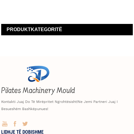
PRODUKT
KATEGORITË
Kontakti Juaj Do Të Mirëpritet Ngrohtësisht!Ne Jemi Partneri Juaj I
Besueshëm Bashkëpunues!
LIDHJE TË DOBISHME