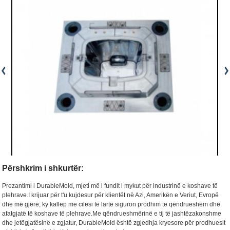
Përshkrim i shkurtër:
Prezantimi i DurableMold, mjeti më i fundit i mykut për industrinë e koshave të
plehrave.I krijuar për t'u kujdesur për klientët në Azi, Amerikën e Veriut, Evropë
dhe më gjerë, ky kallëp me cilësi të lartë siguron prodhim të qëndrueshëm dhe
afatgjatë të koshave të plehrave.Me qëndrueshmërinë e tij të jashtëzakonshme
dhe jetëgjatësinë e zgjatur, DurableMold është zgjedhja kryesore për prodhuesit