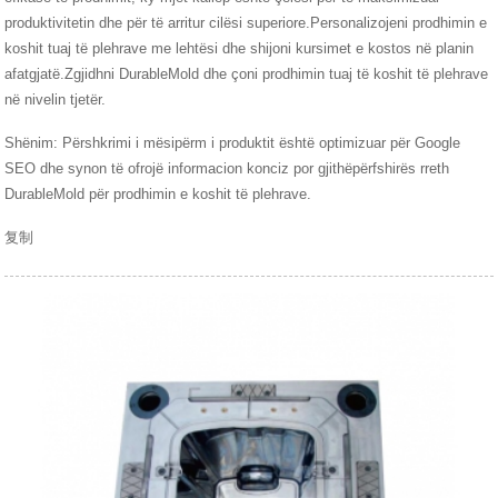
produktivitetin dhe për të arritur cilësi superiore.Personalizojeni prodhimin e
koshit tuaj të plehrave me lehtësi dhe shijoni kursimet e kostos në planin
afatgjatë.Zgjidhni DurableMold dhe çoni prodhimin tuaj të koshit të plehrave
në nivelin tjetër.
Shënim: Përshkrimi i mësipërm i produktit është optimizuar për Google
SEO dhe synon të ofrojë informacion konciz por gjithëpërfshirës rreth
DurableMold për prodhimin e koshit të plehrave.
复制